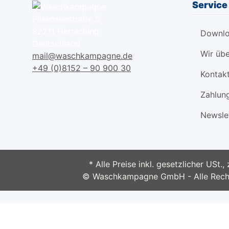
Service 
Pilsenseestraße 5
82211 Herrsching
Downl
Deutschland
Wir übe
mail@waschkampagne.de
+49 (0)8152 – 90 900 30
Kontak
Zahlun
Newsle
* Alle Preise inkl. gesetzlicher USt.,
© Waschkampagne GmbH - Alle Recht