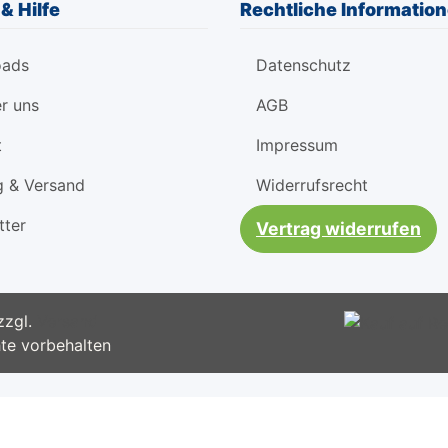
& Hilfe
Rechtliche Informatio
oads
Datenschutz
r uns
AGB
t
Impressum
g & Versand
Widerrufsrecht
tter
Vertrag widerrufen
 zzgl.
Versand
e vorbehalten